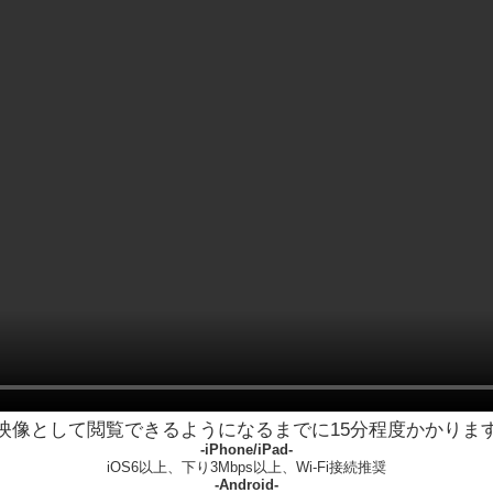
映像として閲覧できるようになるまでに15分程度かかりま
-iPhone/iPad-
iOS6以上、下り3Mbps以上、Wi-Fi接続推奨
-Android-