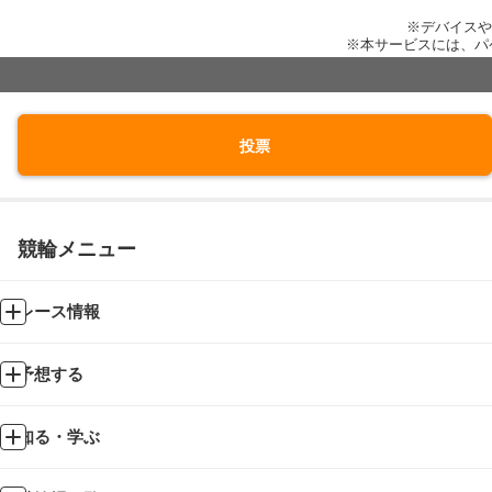
※デバイスや
※本サービスには、パ
投票
競輪メニュー
レース情報
予想する
知る・学ぶ