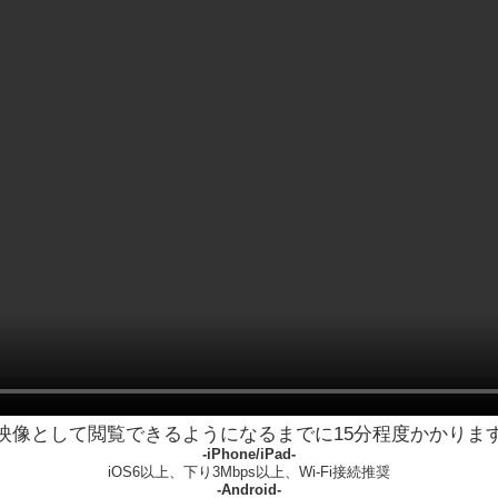
映像として閲覧できるようになるまでに15分程度かかりま
-iPhone/iPad-
iOS6以上、下り3Mbps以上、Wi-Fi接続推奨
-Android-