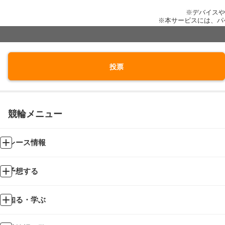
※デバイスや
※本サービスには、パ
投票
競輪メニュー
レース情報
予想する
知る・学ぶ