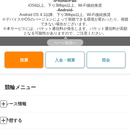
-iPhone/iPad-
iOS6以上、下り3Mbps以上、Wi-Fi接続推奨
-Android-
Android OS 4.1以降、下り3Mbps以上、Wi-Fi接続推奨
※デバイスやOSのバージョンによって視聴できる環境が変わったり、視聴
できない場合がございます。
※本サービスには、パケット通信料が発生します。パケット通信料が高額
となる可能性がありますので、ご注意ください。
ページ先頭へ
投票
入金・精算
照会
競輪メニュー
レース情報
予想する