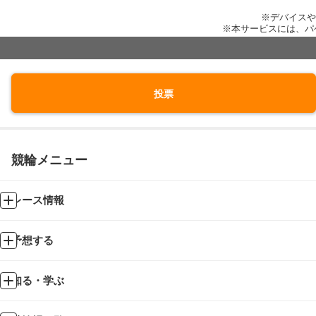
※デバイスや
※本サービスには、パ
投票
競輪メニュー
レース情報
予想する
知る・学ぶ