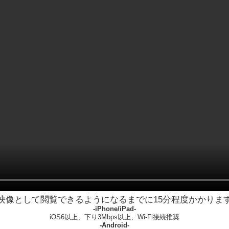
映像として閲覧できるようになるまでに15分程度かかりま
-iPhone/iPad-
iOS6以上、下り3Mbps以上、Wi-Fi接続推奨
-Android-