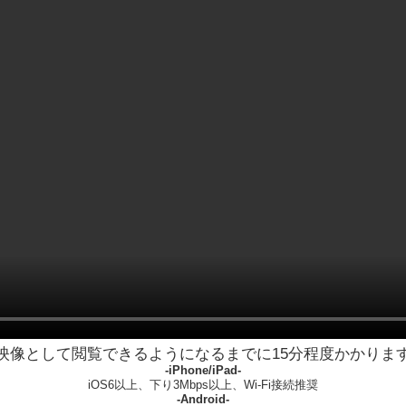
映像として閲覧できるようになるまでに15分程度かかりま
-iPhone/iPad-
iOS6以上、下り3Mbps以上、Wi-Fi接続推奨
-Android-