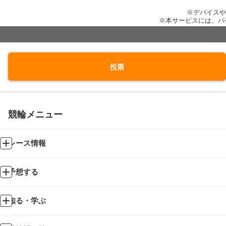
※デバイスや
※本サービスには、パ
投票
競輪メニュー
レース情報
予想する
知る・学ぶ