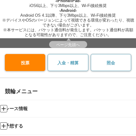
-iPhone/iPad-
iOS6以上、下り3Mbps以上、Wi-Fi接続推奨
-Android-
Android OS 4.1以降、下り3Mbps以上、Wi-Fi接続推奨
※デバイスやOSのバージョンによって視聴できる環境が変わったり、視聴
できない場合がございます。
※本サービスには、パケット通信料が発生します。パケット通信料が高額
となる可能性がありますので、ご注意ください。
ページ先頭へ
投票
入金・精算
照会
競輪メニュー
レース情報
予想する