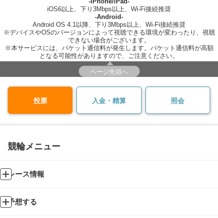
-iPhone/iPad-
iOS6以上、下り3Mbps以上、Wi-Fi接続推奨
-Android-
Android OS 4.1以降、下り3Mbps以上、Wi-Fi接続推奨
※デバイスやOSのバージョンによって視聴できる環境が変わったり、視聴
できない場合がございます。
※本サービスには、パケット通信料が発生します。パケット通信料が高額
となる可能性がありますので、ご注意ください。
ページ先頭へ
投票
入金・精算
照会
競輪メニュー
レース情報
予想する