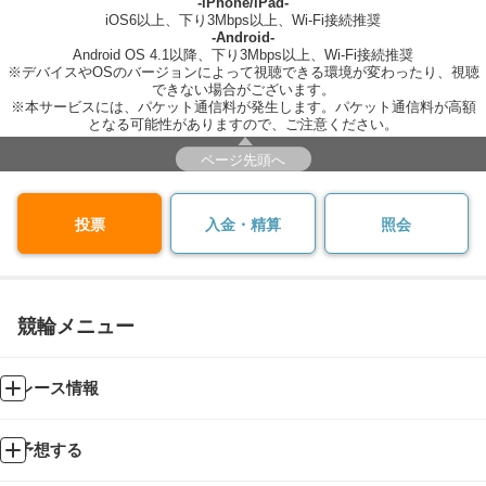
-iPhone/iPad-
iOS6以上、下り3Mbps以上、Wi-Fi接続推奨
-Android-
Android OS 4.1以降、下り3Mbps以上、Wi-Fi接続推奨
※デバイスやOSのバージョンによって視聴できる環境が変わったり、視聴
できない場合がございます。
※本サービスには、パケット通信料が発生します。パケット通信料が高額
となる可能性がありますので、ご注意ください。
ページ先頭へ
投票
入金・精算
照会
競輪メニュー
レース情報
予想する