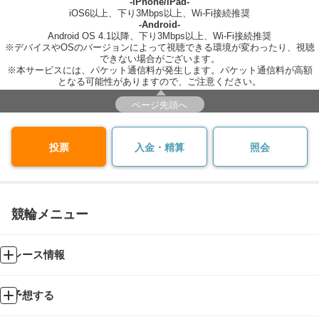
-iPhone/iPad-
iOS6以上、下り3Mbps以上、Wi-Fi接続推奨
-Android-
Android OS 4.1以降、下り3Mbps以上、Wi-Fi接続推奨
※デバイスやOSのバージョンによって視聴できる環境が変わったり、視聴
できない場合がございます。
※本サービスには、パケット通信料が発生します。パケット通信料が高額
となる可能性がありますので、ご注意ください。
ページ先頭へ
投票
入金・精算
照会
競輪メニュー
レース情報
予想する