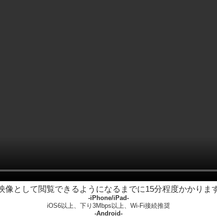
映像として閲覧できるようになるまでに15分程度かかりま
-iPhone/iPad-
iOS6以上、下り3Mbps以上、Wi-Fi接続推奨
-Android-