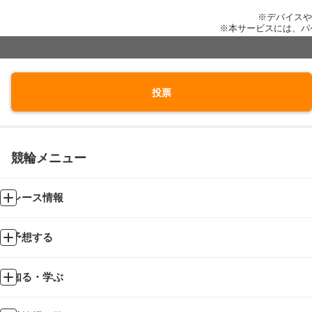
※デバイスや
※本サービスには、パ
投票
競輪メニュー
レース情報
予想する
知る・学ぶ