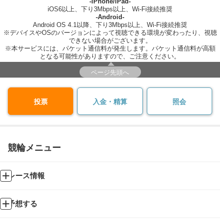
-iPhone/iPad-
iOS6以上、下り3Mbps以上、Wi-Fi接続推奨
-Android-
Android OS 4.1以降、下り3Mbps以上、Wi-Fi接続推奨
※デバイスやOSのバージョンによって視聴できる環境が変わったり、視聴
できない場合がございます。
※本サービスには、パケット通信料が発生します。パケット通信料が高額
となる可能性がありますので、ご注意ください。
ページ先頭へ
投票
入金・精算
照会
競輪メニュー
レース情報
予想する