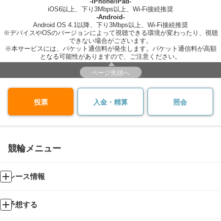
-iPhone/iPad-
iOS6以上、下り3Mbps以上、Wi-Fi接続推奨
-Android-
Android OS 4.1以降、下り3Mbps以上、Wi-Fi接続推奨
※デバイスやOSのバージョンによって視聴できる環境が変わったり、視聴
できない場合がございます。
※本サービスには、パケット通信料が発生します。パケット通信料が高額
となる可能性がありますので、ご注意ください。
ページ先頭へ
投票
入金・精算
照会
競輪メニュー
レース情報
予想する