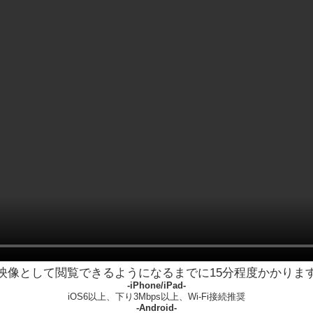
映像として閲覧できるようになるまでに15分程度かかりま
-iPhone/iPad-
iOS6以上、下り3Mbps以上、Wi-Fi接続推奨
-Android-