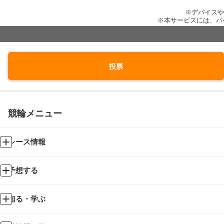
※デバイスや
※本サービスには、パ
投票
競輪メニュー
レース情報
予想する
知る・学ぶ