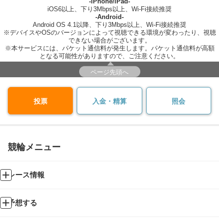
-iPhone/iPad-
iOS6以上、下り3Mbps以上、Wi-Fi接続推奨
-Android-
Android OS 4.1以降、下り3Mbps以上、Wi-Fi接続推奨
※デバイスやOSのバージョンによって視聴できる環境が変わったり、視聴
できない場合がございます。
※本サービスには、パケット通信料が発生します。パケット通信料が高額
となる可能性がありますので、ご注意ください。
ページ先頭へ
投票
入金・精算
照会
競輪メニュー
レース情報
予想する