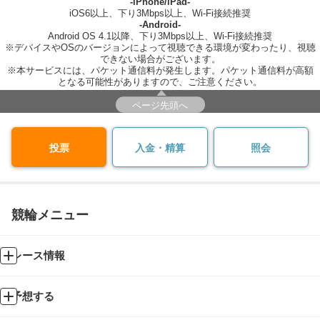
-iPhone/iPad-
iOS6以上、下り3Mbps以上、Wi-Fi接続推奨
-Android-
Android OS 4.1以降、下り3Mbps以上、Wi-Fi接続推奨
※デバイスやOSのバージョンによって視聴できる環境が変わったり、視聴
できない場合がございます。
※本サービスには、パケット通信料が発生します。パケット通信料が高額
となる可能性がありますので、ご注意ください。
ページ先頭へ
投票
入金・精算
照会
競輪メニュー
レース情報
予想する