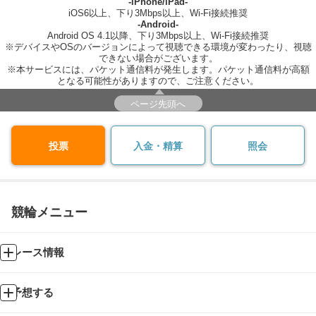
-iPhone/iPad-
iOS6以上、下り3Mbps以上、Wi-Fi接続推奨
-Android-
Android OS 4.1以降、下り3Mbps以上、Wi-Fi接続推奨
※デバイスやOSのバージョンによって視聴できる環境が変わったり、視聴
できない場合がございます。
※本サービスには、パケット通信料が発生します。パケット通信料が高額
となる可能性がありますので、ご注意ください。
ページ先頭へ
投票
入金・精算
照会
競輪メニュー
レース情報
予想する