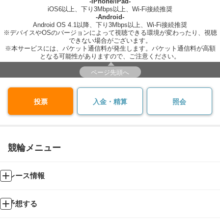
-iPhone/iPad-
iOS6以上、下り3Mbps以上、Wi-Fi接続推奨
-Android-
Android OS 4.1以降、下り3Mbps以上、Wi-Fi接続推奨
※デバイスやOSのバージョンによって視聴できる環境が変わったり、視聴
できない場合がございます。
※本サービスには、パケット通信料が発生します。パケット通信料が高額
となる可能性がありますので、ご注意ください。
ページ先頭へ
投票
入金・精算
照会
競輪メニュー
レース情報
予想する