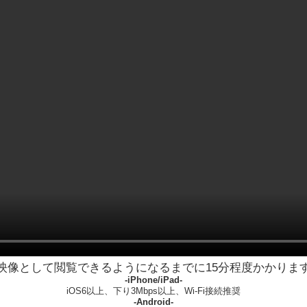
映像として閲覧できるようになるまでに15分程度かかりま
-iPhone/iPad-
iOS6以上、下り3Mbps以上、Wi-Fi接続推奨
-Android-