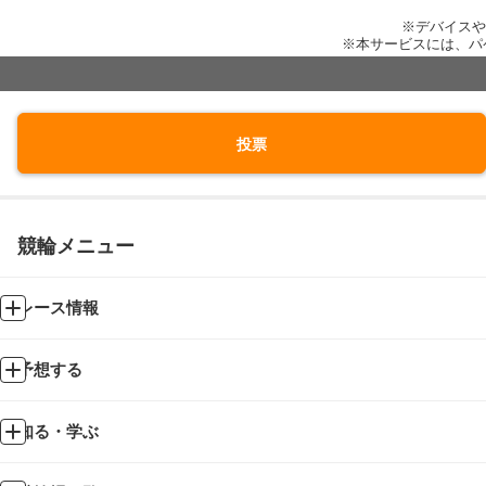
※デバイスや
※本サービスには、パ
投票
競輪メニュー
レース情報
予想する
知る・学ぶ