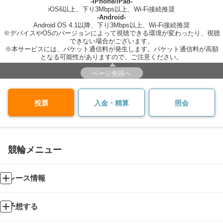
-iPhone/iPad-
iOS6以上、下り3Mbps以上、Wi-Fi接続推奨
-Android-
Android OS 4.1以降、下り3Mbps以上、Wi-Fi接続推奨
※デバイスやOSのバージョンによって視聴できる環境が変わったり、視聴
できない場合がございます。
※本サービスには、パケット通信料が発生します。パケット通信料が高額
となる可能性がありますので、ご注意ください。
ページ先頭へ
投票
入金・精算
照会
競輪メニュー
レース情報
予想する