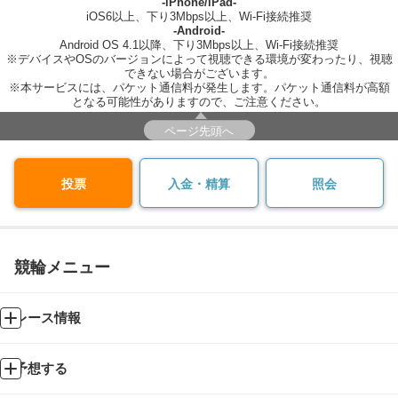
-iPhone/iPad-
iOS6以上、下り3Mbps以上、Wi-Fi接続推奨
-Android-
Android OS 4.1以降、下り3Mbps以上、Wi-Fi接続推奨
※デバイスやOSのバージョンによって視聴できる環境が変わったり、視聴
できない場合がございます。
※本サービスには、パケット通信料が発生します。パケット通信料が高額
となる可能性がありますので、ご注意ください。
ページ先頭へ
投票
入金・精算
照会
競輪メニュー
レース情報
予想する