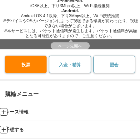
-iPhone/iPad-
iOS6以上、下り3Mbps以上、Wi-Fi接続推奨
-Android-
Android OS 4.1以降、下り3Mbps以上、Wi-Fi接続推奨
※デバイスやOSのバージョンによって視聴できる環境が変わったり、視聴
できない場合がございます。
※本サービスには、パケット通信料が発生します。パケット通信料が高額
となる可能性がありますので、ご注意ください。
ページ先頭へ
投票
入金・精算
照会
競輪メニュー
レース情報
予想する