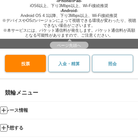
-iPhone/iPad-
iOS6以上、下り3Mbps以上、Wi-Fi接続推奨
-Android-
Android OS 4.1以降、下り3Mbps以上、Wi-Fi接続推奨
※デバイスやOSのバージョンによって視聴できる環境が変わったり、視聴
できない場合がございます。
※本サービスには、パケット通信料が発生します。パケット通信料が高額
となる可能性がありますので、ご注意ください。
ページ先頭へ
投票
入金・精算
照会
競輪メニュー
レース情報
予想する