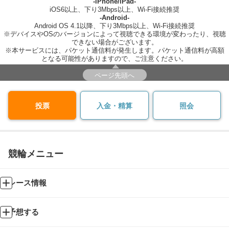
-iPhone/iPad-
iOS6以上、下り3Mbps以上、Wi-Fi接続推奨
-Android-
Android OS 4.1以降、下り3Mbps以上、Wi-Fi接続推奨
※デバイスやOSのバージョンによって視聴できる環境が変わったり、視聴
できない場合がございます。
※本サービスには、パケット通信料が発生します。パケット通信料が高額
となる可能性がありますので、ご注意ください。
ページ先頭へ
投票
入金・精算
照会
競輪メニュー
レース情報
予想する