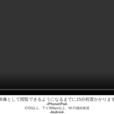
映像として閲覧できるようになるまでに15分程度かかりま
-iPhone/iPad-
iOS6以上、下り3Mbps以上、Wi-Fi接続推奨
-Android-