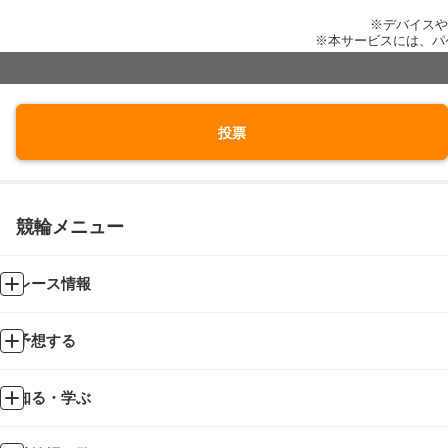
※デバイスや
※本サービスには、パ
投票
競輪メニュー
レース情報
予想する
知る・学ぶ