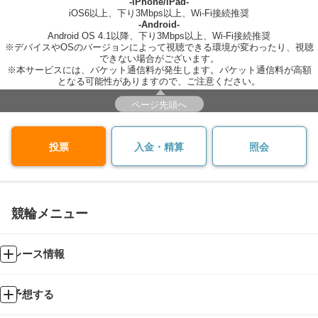
-iPhone/iPad-
iOS6以上、下り3Mbps以上、Wi-Fi接続推奨
-Android-
Android OS 4.1以降、下り3Mbps以上、Wi-Fi接続推奨
※デバイスやOSのバージョンによって視聴できる環境が変わったり、視聴
できない場合がございます。
※本サービスには、パケット通信料が発生します。パケット通信料が高額
となる可能性がありますので、ご注意ください。
ページ先頭へ
投票
入金・精算
照会
競輪メニュー
レース情報
予想する