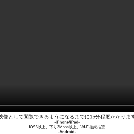
映像として閲覧できるようになるまでに15分程度かかりま
-iPhone/iPad-
iOS6以上、下り3Mbps以上、Wi-Fi接続推奨
-Android-