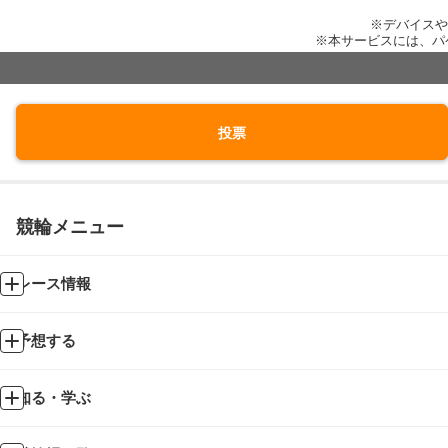
※デバイスや
※本サービスには、パ
投票
競輪メニュー
レース情報
予想する
知る・学ぶ