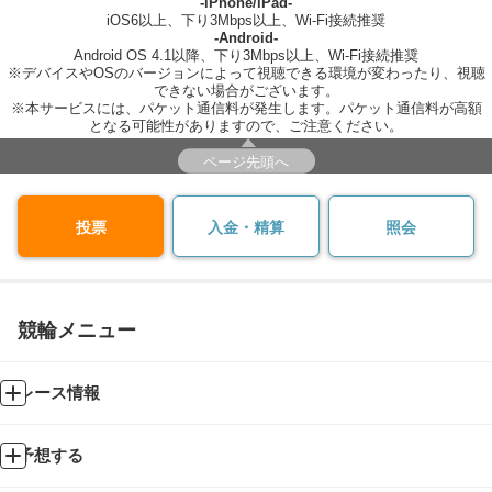
-iPhone/iPad-
iOS6以上、下り3Mbps以上、Wi-Fi接続推奨
-Android-
Android OS 4.1以降、下り3Mbps以上、Wi-Fi接続推奨
※デバイスやOSのバージョンによって視聴できる環境が変わったり、視聴
できない場合がございます。
※本サービスには、パケット通信料が発生します。パケット通信料が高額
となる可能性がありますので、ご注意ください。
ページ先頭へ
投票
入金・精算
照会
競輪メニュー
レース情報
予想する