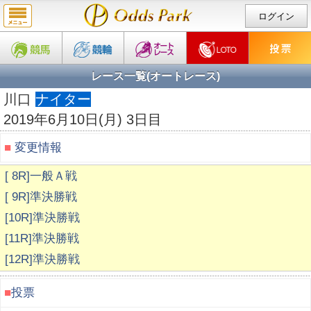
ログイン
レース一覧(オートレース)
川口
ナイター
2019年6月10日(月) 3日目
■
変更情報
[ 8R]一般Ａ戦
[ 9R]準決勝戦
[10R]準決勝戦
[11R]準決勝戦
[12R]準決勝戦
■
投票