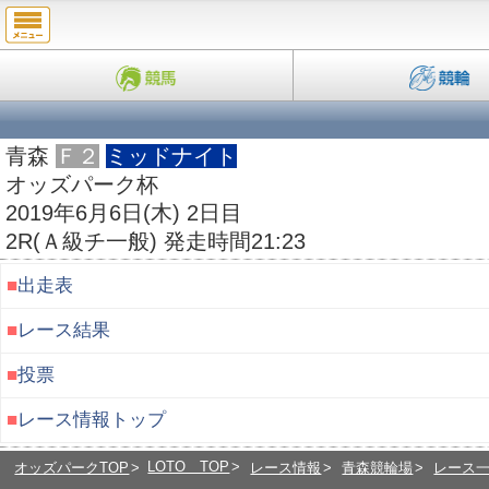
青森
Ｆ２
ミッドナイト
オッズパーク杯
2019年6月6日(木) 2日目
2R(Ａ級チ一般) 発走時間21:23
■
出走表
■
レース結果
■
投票
■
レース情報トップ
LOTO TOP
オッズパークTOP
レース情報
青森競輪場
レース一