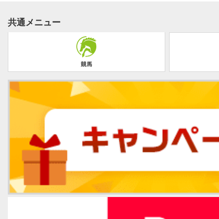
共通メニュー