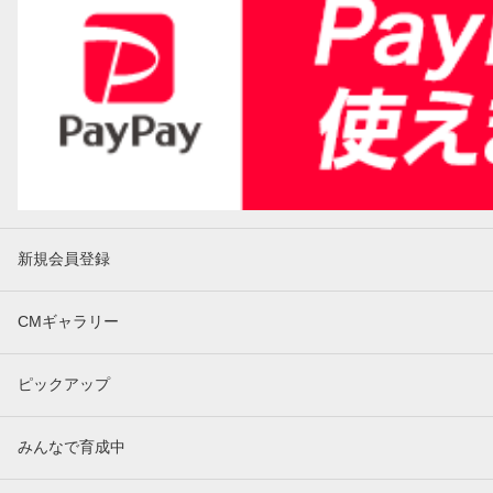
新規会員登録
CMギャラリー
ピックアップ
みんなで育成中