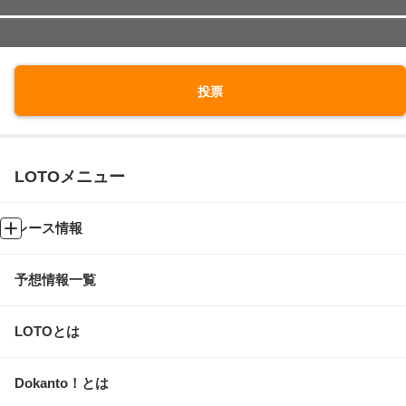
投票
LOTOメニュー
レース情報
予想情報一覧
LOTOとは
Dokanto！とは