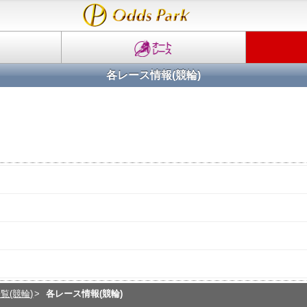
各レース情報(競輪)
覧(競輪)
各レース情報(競輪)