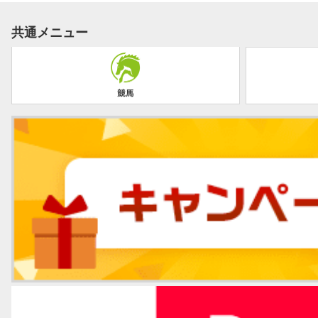
共通メニュー