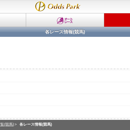
各レース情報(競馬)
覧(競馬)
各レース情報(競馬)