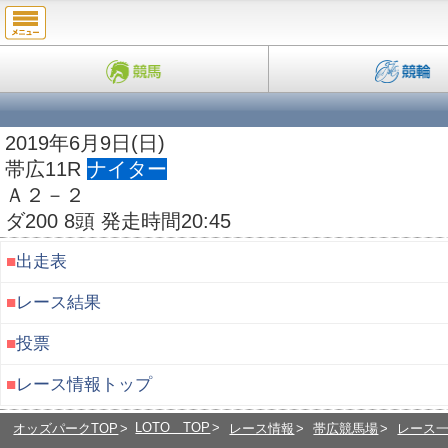
2019年6月9日(日)
帯広11R
ナイター
Ａ２－２
ダ200 8頭 発走時間20:45
■
出走表
■
レース結果
■
投票
■
レース情報トップ
LOTO TOP
オッズパークTOP
レース情報
帯広競馬場
レース一