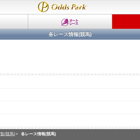
各レース情報(競馬)
覧(競馬)
各レース情報(競馬)