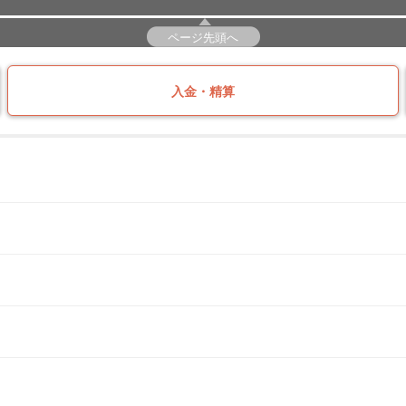
ページ先頭へ
入金・精算