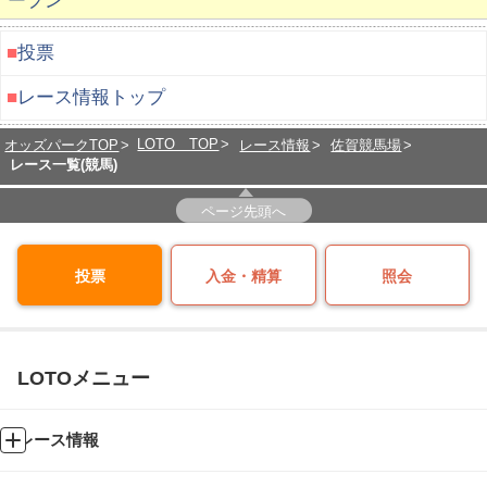
ープン
■
投票
■
レース情報トップ
LOTO TOP
オッズパークTOP
レース情報
佐賀競馬場
レース一覧(競馬)
ページ先頭へ
投票
入金・精算
照会
LOTOメニュー
レース情報