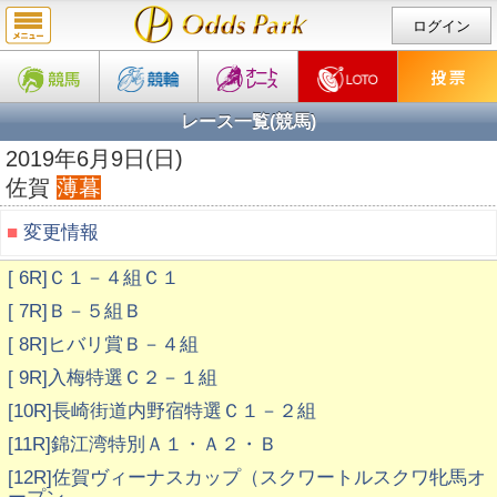
ログイン
レース一覧(競馬)
2019年6月9日(日)
佐賀
薄暮
■
変更情報
[ 6R]Ｃ１－４組Ｃ１
[ 7R]Ｂ－５組Ｂ
[ 8R]ヒバリ賞Ｂ－４組
[ 9R]入梅特選Ｃ２－１組
[10R]長崎街道内野宿特選Ｃ１－２組
[11R]錦江湾特別Ａ１・Ａ２・Ｂ
[12R]佐賀ヴィーナスカップ（スクワートルスクワ牝馬オ