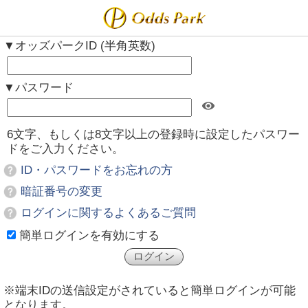
▼オッズパークID (半角英数)
▼パスワード
6文字、もしくは8文字以上の登録時に設定したパスワー
ドをご入力ください。
ID・パスワードをお忘れの方
暗証番号の変更
ログインに関するよくあるご質問
簡単ログインを有効にする
※端末IDの送信設定がされていると簡単ログインが可能
となります。