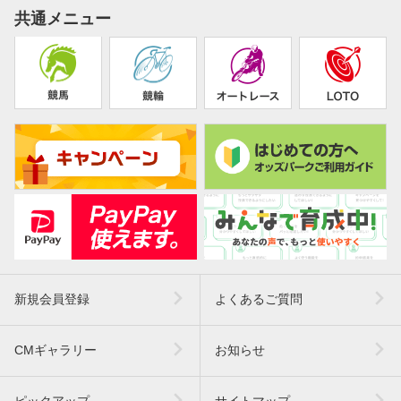
共通メニュー
新規会員登録
よくあるご質問
CMギャラリー
お知らせ