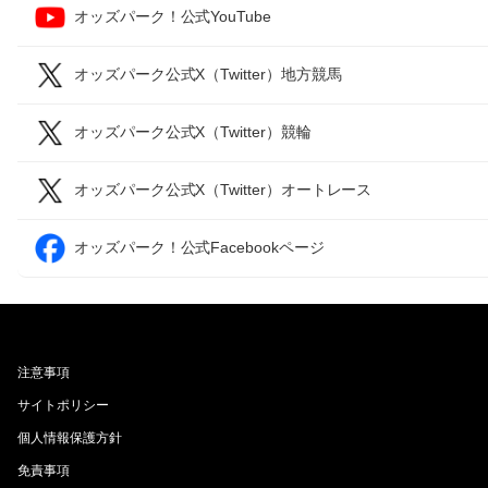
オッズパーク！公式YouTube
オッズパーク公式X（Twitter）地方競馬
オッズパーク公式X（Twitter）競輪
オッズパーク公式X（Twitter）オートレース
オッズパーク！公式Facebookページ
注意事項
サイトポリシー
個人情報保護方針
免責事項