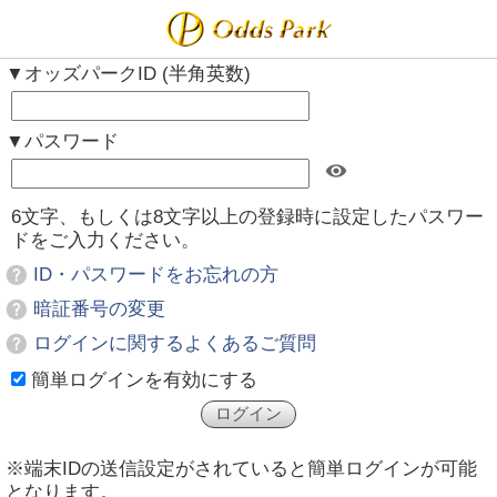
▼オッズパークID (半角英数)
▼パスワード
6文字、もしくは8文字以上の登録時に設定したパスワー
ドをご入力ください。
ID・パスワードをお忘れの方
暗証番号の変更
ログインに関するよくあるご質問
簡単ログインを有効にする
※端末IDの送信設定がされていると簡単ログインが可能
となります。