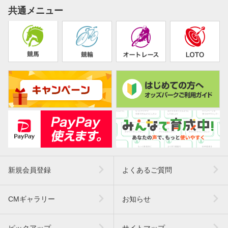
共通メニュー
新規会員登録
よくあるご質問
CMギャラリー
お知らせ