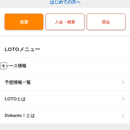
はじめての方へ
投票
入金・精算
照会
LOTOメニュー
レース情報
予想情報一覧
LOTOとは
Dokanto！とは