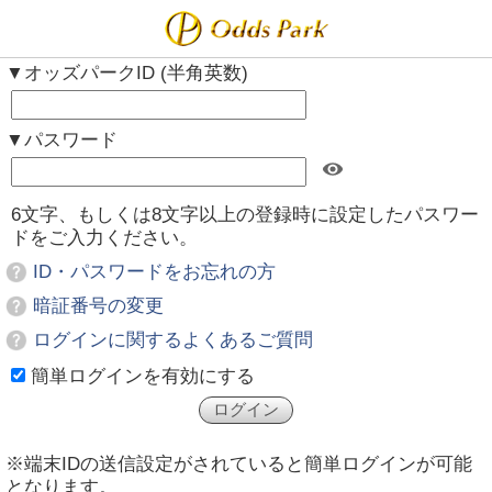
▼オッズパークID (半角英数)
▼パスワード
6文字、もしくは8文字以上の登録時に設定したパスワー
ドをご入力ください。
ID・パスワードをお忘れの方
暗証番号の変更
ログインに関するよくあるご質問
簡単ログインを有効にする
※端末IDの送信設定がされていると簡単ログインが可能
となります。