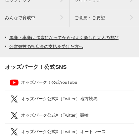
ピックアップ
サイトマップ
みんなで育成中
ご意見・ご要望
馬券・車券は20歳になってから程よく楽しむ大人の遊び
公営競技の払戻金の支払を受けた方へ
オッズパーク！公式SNS
オッズパーク！公式YouTube
オッズパーク公式X（Twitter）地方競馬
オッズパーク公式X（Twitter）競輪
オッズパーク公式X（Twitter）オートレース