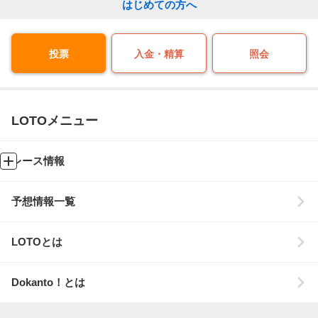
はじめての方へ
投票
入金・精算
照会
LOTOメニュー
レース情報
予想情報一覧
LOTOとは
Dokanto！とは