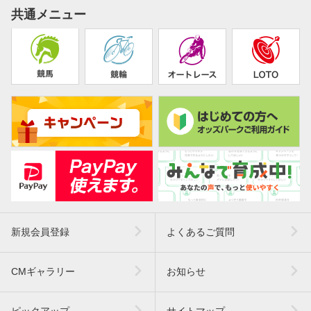
共通メニュー
新規会員登録
よくあるご質問
CMギャラリー
お知らせ