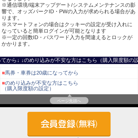
※通信環境/端末アップデート/システムメンテナンスの影
響で、オッズパークID・PWの入力が求められる場合があ
ります。
※スマートフォンの場合はクッキーの設定が受け入れに
なっていると簡単ログインが可能となります
※一定の回数ID・パスワード入力を間違えるとロックが
かかります。
てから↓ ↓のめり込みが不安な方はこちら（購入限度額の設
■
馬券・車券は20歳になってから
■
のめり込みが不安な方はこちら
（購入限度額の設定）
ページ先頭へ