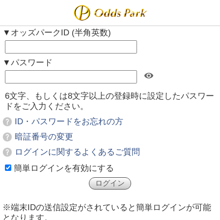
▼オッズパークID (半角英数)
▼パスワード
6文字、もしくは8文字以上の登録時に設定したパスワー
ドをご入力ください。
ID・パスワードをお忘れの方
暗証番号の変更
ログインに関するよくあるご質問
簡単ログインを有効にする
※端末IDの送信設定がされていると簡単ログインが可能
となります。