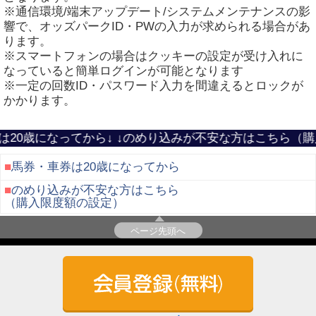
※通信環境/端末アップデート/システムメンテナンスの影
響で、オッズパークID・PWの入力が求められる場合があ
ります。
※スマートフォンの場合はクッキーの設定が受け入れに
なっていると簡単ログインが可能となります
※一定の回数ID・パスワード入力を間違えるとロックが
かかります。
20歳になってから↓ ↓のめり込みが不安な方はこちら（購
■
馬券・車券は20歳になってから
■
のめり込みが不安な方はこちら
（購入限度額の設定）
ページ先頭へ