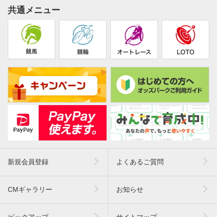
共通メニュー
新規会員登録
よくあるご質問
CMギャラリー
お知らせ