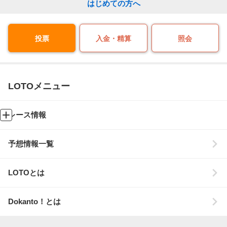
はじめての方へ
投票
入金・精算
照会
LOTOメニュー
レース情報
予想情報一覧
LOTOとは
Dokanto！とは