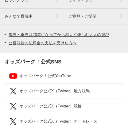
ピックアップ
サイトマップ
みんなで育成中
ご意見・ご要望
馬券・車券は20歳になってから程よく楽しむ大人の遊び
公営競技の払戻金の支払を受けた方へ
オッズパーク！公式SNS
オッズパーク！公式YouTube
オッズパーク公式X（Twitter）地方競馬
オッズパーク公式X（Twitter）競輪
オッズパーク公式X（Twitter）オートレース