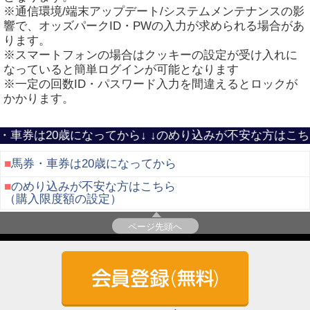
※通信環境/端末アップデート/システムメンテナンスの影
響で、オッズパークID・PWの入力が求められる場合があ
ります。
※スマートフォンの場合はクッキーの設定が受け入れに
なっていると簡単ログインが可能となります
※一定の回数ID・パスワード入力を間違えるとロックが
かかります。
車券は20歳になってから↓ ↓のめり込みが不安な方はこち
■
馬券・車券は20歳になってから
■
のめり込みが不安な方はこちら
（購入限度額の設定）
ページ先頭へ