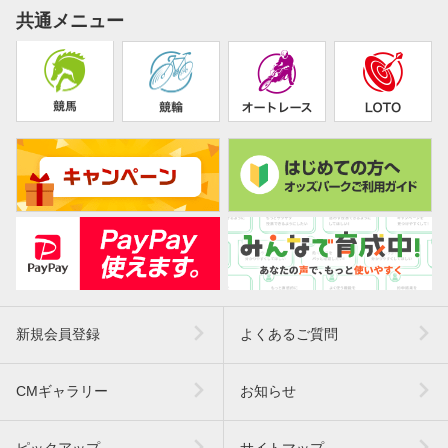
共通メニュー
新規会員登録
よくあるご質問
CMギャラリー
お知らせ