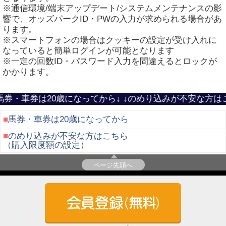
※通信環境/端末アップデート/システムメンテナンスの影
響で、オッズパークID・PWの入力が求められる場合があ
ります。
※スマートフォンの場合はクッキーの設定が受け入れに
なっていると簡単ログインが可能となります
※一定の回数ID・パスワード入力を間違えるとロックが
かかります。
馬券・車券は20歳になってから↓ ↓のめり込みが不安な方は
■
馬券・車券は20歳になってから
■
のめり込みが不安な方はこちら
（購入限度額の設定）
ページ先頭へ