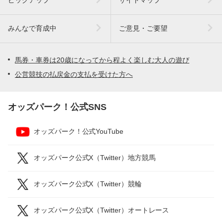
ピックアップ
サイトマップ
みんなで育成中
ご意見・ご要望
馬券・車券は20歳になってから程よく楽しむ大人の遊び
公営競技の払戻金の支払を受けた方へ
オッズパーク！公式SNS
オッズパーク！公式YouTube
オッズパーク公式X（Twitter）地方競馬
オッズパーク公式X（Twitter）競輪
オッズパーク公式X（Twitter）オートレース