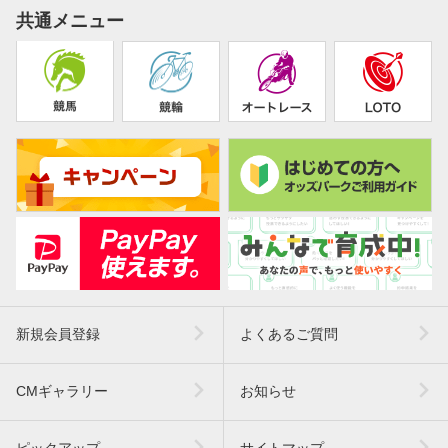
共通メニュー
新規会員登録
よくあるご質問
CMギャラリー
お知らせ