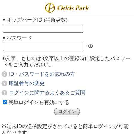
▼オッズパークID (半角英数)
▼パスワード
6文字、もしくは8文字以上の登録時に設定したパスワー
ドをご入力ください。
ID・パスワードをお忘れの方
暗証番号の変更
ログインに関するよくあるご質問
簡単ログインを有効にする
※端末IDの送信設定がされていると簡単ログインが可能
となります。