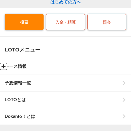
はじめての方へ
投票
入金・精算
照会
LOTOメニュー
レース情報
予想情報一覧
LOTOとは
Dokanto！とは