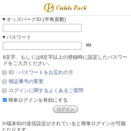
▼オッズパークID (半角英数)
▼パスワード
6文字、もしくは8文字以上の登録時に設定したパスワー
ドをご入力ください。
ID・パスワードをお忘れの方
暗証番号の変更
ログインに関するよくあるご質問
簡単ログインを有効にする
※端末IDの送信設定がされていると簡単ログインが可能
となります。