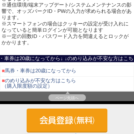
※通信環境/端末アップデート/システムメンテナンスの影
響で、オッズパークID・PWの入力が求められる場合があ
ります。
※スマートフォンの場合はクッキーの設定が受け入れに
なっていると簡単ログインが可能となります
※一定の回数ID・パスワード入力を間違えるとロックが
かかります。
・車券は20歳になってから↓ ↓のめり込みが不安な方はこち
■
馬券・車券は20歳になってから
■
のめり込みが不安な方はこちら
（購入限度額の設定）
ページ先頭へ