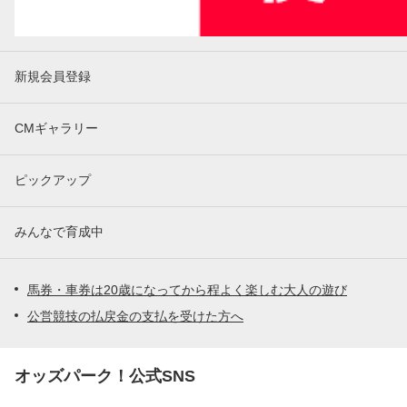
新規会員登録
CMギャラリー
ピックアップ
みんなで育成中
馬券・車券は20歳になってから程よく楽しむ大人の遊び
公営競技の払戻金の支払を受けた方へ
オッズパーク！公式SNS