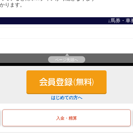
かかります。
↓馬券・車券は2
ページ先頭へ
はじめての方へ
入金・精算