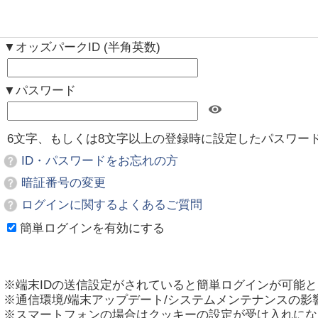
▼オッズパークID (半角英数)
▼パスワード
6文字、もしくは8文字以上の登録時に設定したパスワー
ID・パスワードをお忘れの方
暗証番号の変更
ログインに関するよくあるご質問
簡単ログインを有効にする
※端末IDの送信設定がされていると簡単ログインが可能
※通信環境/端末アップデート/システムメンテナンスの影
※スマートフォンの場合はクッキーの設定が受け入れにな