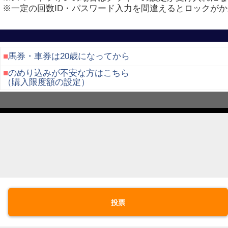
※一定の回数ID・パスワード入力を間違えるとロックが
■
馬券・車券は20歳になってから
■
のめり込みが不安な方はこちら
（購入限度額の設定）
投票