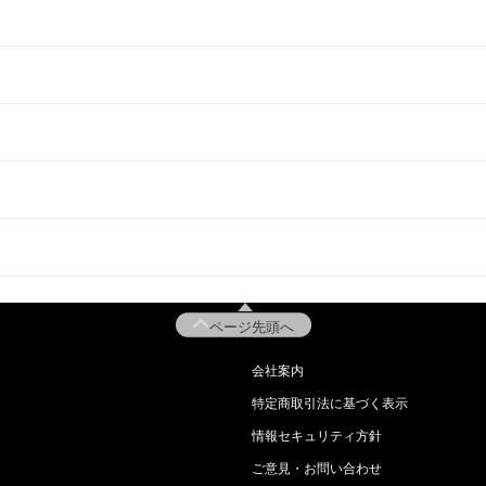
ページ先頭へ
会社案内
特定商取引法に基づく表示
情報セキュリティ方針
ご意見・お問い合わせ