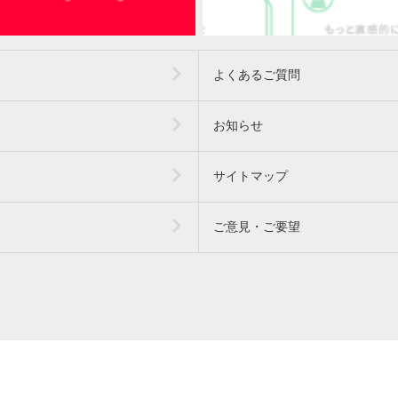
よくあるご質問
お知らせ
サイトマップ
ご意見・ご要望